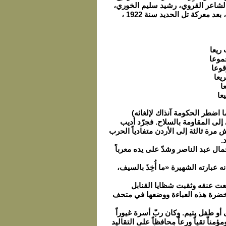
ء الشاعر القروي، رشيد سليم الخوري،
حين كتب في المهجر قصيدته الشهيرة «سلطان باشا الأطرش والتنك» ( التنك هي الدبابة)، بعد معركة تل الحديد سنة 1922 ،
ريعا
موعا
قوعا
يعا
ا
عا
ن باشا الأطرش بمعارضته الدكتاتورية (برقيته ضد المرسوم 50 سنة 1946، مما اضطر الحكومة آنذاك لإلغائه)
إلى المقاومة بالسلاح. فجرّد أديب
ة ثالثة إلى الأردن متفادياً الحرب
.
السورية المصرية سنة 1958 والتقى بالرئيس جمال عبد الناصر وشدّ على يده معرباً
عبارته الشهيرة «ما أُخِذَ بالسيف،
عت عنقه وثقبت شظايا القنابل
الخضرة هذه العباءة ووضعها في متحف
أو طفل يتيم. وكان ربّ أسرة غيوراً
مجدّاً محبّاً للأرض ومؤمناّ تقياً ورعاّ محافظاً على التقاليد