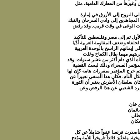
وغيرها من المعارك الدامية، مثل
لى النزوح إلى الأزرق في إمارة
 المجاهدين إلى وادي السرحان والنبك
حات الوغى في وقت قريب. وقد رفض
أول ثم إلى مصر وفلسطين للتأكيد
لفاء وضعف المقاومة العربية أدّيا
لى إيمانهم الراسخ بالوحدة العربية
حريتهم مهما طال الكفاح وغلت
ه الذي دام أكثر من عشر سنوات. وقد
عقد مؤتمر في وادي السرحان برئاسته في 25/10/1929، سمّي بمؤتمر الصحراء وذلك لبحث القضية
م خرج المؤتمر بمقررات هامة كان لها
 التام. فكان هذا المنفى تعبيراً عن
ان سلطان الأطرش يعتبر أن الثورة
د الأطرش بقصيدة من شعره الشعبي عن هذا الرفض وعن
ن خان
باثمان
لطان
سكان
طان الأطرش ورفاقه إلى الوطن بعد المعاهدة السورية الفرنسية سنة 1936 ، فأصدرت فرنسا عفواً شاملاً عن كل
1 أيار سنة 1937 باحتفالات شعبية تاريخية. واعتُبِرَ قائداً تاريخياً للأمة ومُنِح