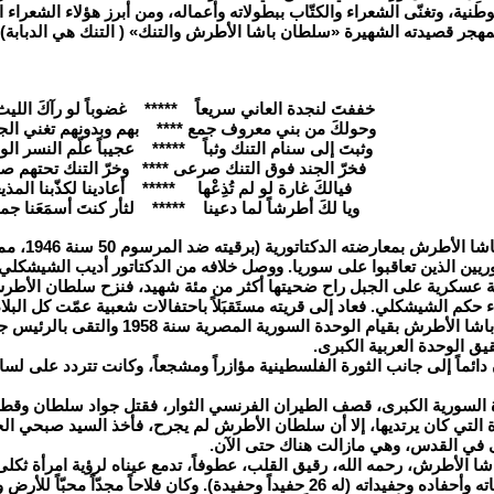
وطنية، وتغنّى الشعراء والكتّاب ببطولاته وأعماله، ومن أبرز هؤلاء الشعرا
خففتَ لنجدة العاني سريعاً ***** غضوباً لو رآكَ الليث 
وحولكَ من بني معروف جمع **** بهم وبدونهم تغني الج
وثبتَ إلى سنام التنك وثباً ***** عجيباً علّم النسر الو
فخرّ الجند فوق التنك صرعى **** وخرّ التنك تحتهم صر
فيالكَ غارة لو لم تُذِعْها ***** أعادينا لكذّبنا المذيع
ويا لكَ أطرشاً لما دعينا ***** لثأر كنتَ أسمَعَنا جمي
- تميّز سلطا
توريين الذين تعاقبوا على سوريا. ووصل خلافه من الدكتاتور أديب الشيشكلي 
عسكرية على الجبل راح ضحيتها أكثر من مئة شهيد، فنزح سلطان الأطرش مر
ء حكم الشيشكلي. فعاد إلى قريته مستَقبَلاً باحتفالات شعبية عمّت كل البلاد
- رحّب سلطان باشا الأطرش بقيام الوحدة 
ق الوحدة العربية الكبرى.
ئماً إلى جانب الثورة الفلسطينية مؤازراً ومشجعاً، وكانت تتردد على لسانه 
رة السورية الكبرى، قصف الطيران الفرنسي الثوار، فقتل جواد سلطان وقط
ءة التي كان يرتديها، إلا أن سلطان الأطرش لم يجرح، فأخذ السيد صبحي 
في القدس، وهي مازالت هناك حتى الآن.
ا الأطرش، رحمه الله، رقيق القلب، عطوفاً، تدمع عيناه لرؤية امرأة ثكلى 
ومحبّاً لأبنائه وبناته وأحفاده وحفيداته (له 26 حفيداً وحفيدة). وكان فلاحاً 