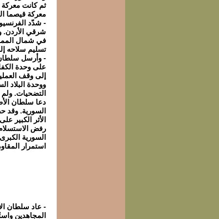
ثم كانت معركة 
معركة قيصما التي
- شدّد الفرنسيو
شرقي الأردن. و
في شمال المملك
تسليم سلاحه إلى
- وأرسل سلطان 
على وحدة الكفاح
إلى وقف العمليا
ووحدة البلاد ال
التضحيات. ولم 
السورية. وقد ح
الأثر الكبير عل
رفض الاستسلام 
استمرار المقاوم