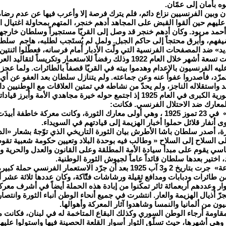
وه بأمان إلى عمّان.
ن وبين الفرنسيين نزاع دائم، فلم يترك فرصة إلا وأعرب فيها عن عدم رض
 عليهم حين ألقوا القبض على المجاهد أدهم خنجر، المتهم بمحاولة اغتيال
 أحمد مريود. وكان أدهم خنجر قد وصل إلى القريّا مستجيراً وسلطان خارج
فهم، وأبرق محتجاً إلى حاكم الجبل. ولمل لم يُستَجب لطلبه، هاجم سلطا
» ضد المصفحات الفرنسية التي ولّت الأدبار أمام فرسانه، فعطّلوا اثنتين وقت
الأولى التي دامت تسعة أشهر خلال العام 1922 وذلك رفضاً للاستعمار 
ه الفرنسيون بالإعدام وهدموا بيته في القريّا قصفاً بالطائرات. ولما ع
تمرّد، فأصدروا عفواً عنه وعن جماعته. ولم يتنازل سلطان بعد العفو عن أ
 واستقلاله الناجز، ولم يحدّ من نشاطه في تمتين العلاقات مع الوطنيين داخ
- قاد الثورة السورية الكبرى في العام 1925 إذ اجتمع حوله خيرة مجاهدي 
عارك ضد الاحتلال الفرنسي. فكانت:
- «معركة الكفر» في 23 تموز 1925 ، وهي أولى معارك الثورة، وكانت معركة 
ى أنفار قلائل حملوا أخبار الهزيمة إلى قيادتهم في السويداء.
ورة، أصدر سلطان باشا الأطرش بيان الثورة التاريخي الذي توّجهُ بشعار «ال
لى السلاح إلى السلاح « وطالب فيه بوحدة البلاد وتعيين حكومة شعبية تق
سي يقوم على مبدأ سيادة الأمة المطلقة وعلى القانون والعدل والحرية وا
، اختير بعدها سلطان قائداً عاماً لجيوش الثورة الوطنية.
- «معركة المزرعة» جرت بتاريخ 2 و3 آب 1925 بعد أن جرّد الاستعما
ن طائرات ودبابات ومدافع ثقيلة ورشاشات فتّّاكة، وكان عددها ثلاثة عشر
ثوار وعددهم أربعمائة ثائر تمكّنوا من إبادة هذه الحملة أيضاً في أشرف معرك
ّ أذيال الهزيمة والعار. انتشرت في جميع أنحاء الوطن أنباء الثورة وانتصارا
ن من ألمانيا والنمسا وشاهدوا آثار المعركة وأهوالها.
مقاومة أرجاء الوطن السوري وكذلك البقاع المتاخمة له في لبنان، فكانت 
وهي أشهرها، حيث تسلّق الثوار أسوار القلعة الحصينة فيها واستولوا عليها