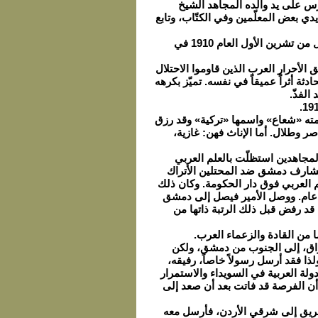
رّس على يد والده المجاهد الشيخ
يدي بعض المعلّمين وفي الكتّاب، وتابع
- عاصر حملة سامي باشا الفاروقي و شارك مع والده في التصدي للجيش التركي في الأول من تشرين الأول العام 1910 في
الأحرار العرب الذين قاوموا الاحتلال
م الشهداء في 6 أيار 1916 . وقد تركت هذه الحادثة أثراً عميقاً في نفسه. تميّز بكرهه
الفذّ.
عمته «شعاع» واسمها «تركية» وقد رزق
صر وطلال. أما الإناث فهن: غازية،
لمجاهدين استظلّت بالعلم العربي
معركة «تلال المانع» على مشارف دمشق ضد المحتلين الأتراك
 من جهة حي الميدان في 29- 30 أيلول العام 1918 ورفع العلم العربي فوق دار الحكومة. وكان ذلك
علم الذي نسجه أهل بيته هو أول علم عربي يرفرف في سماء دمشق بعد احتلال دام 400 عام. ووصل الأمير فيصل إلى دمشق
ان سلطان قد رفض قبل ذلك الرتبة ذاتها من
من القادة والزعماء العرب.
اق، إلى الجنوب من دمشق، ولكن
لذا فقد أرسل رسولاً خاصاً، رفيقه،
ولة العربية في السويداء والاستمرار
أن الفرصة قد فاتت بعد أن صعد إلى
لطريق إلى شرقي الأردن، فأرسل معه