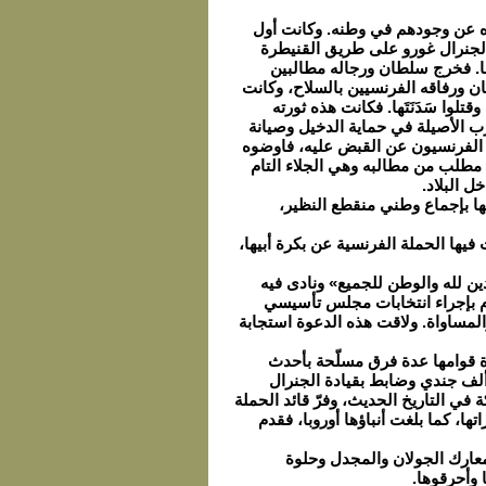
اه عن وجودهم في وطنه. وكانت أول
 الجنرال غورو على طريق القنيطرة
ها. فخرج سلطان ورجاله مطالبين
ن ورفاقه الفرنسيين بالسلاح، وكانت
لوا سَدَنَتَها. فكانت هذه ثورته
وتكريساً لتقاليد العرب الأصيلة في حماية الدخيل وصيانة
جز الفرنسيون عن القبض عليه، فاوضوه
ي مطلب من مطالبه وهي الجلاء التام
ل البلاد.
الأمة وأبرز قياداتها بإجماع وطني منقطع النظير،
خاطفة أبيدَت فيها الحملة الفرنسية عن بكرة أبيها،
دين لله والوطن للجميع» ونادى فيه
وم بإجراء انتخابات مجلس تأسيسي
لمساواة. ولاقت هذه الدعوة استجابة
ر الفرنسي حملة كبيرة قوامها عدة فرق مسلّحة بأحدث
 ألف جندي وضابط بقيادة الجنرال
ة في التاريخ الحديث، وفرّ قائد الحملة
تها، كما بلغت أنباؤها أوروبا، فقدم
معارك الجولان والمجدل وحلوة
 وأحرقوها.