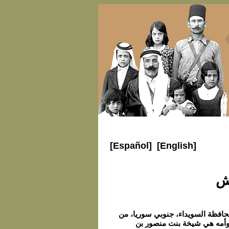
[Español]
[English]
ش
إسماعيل الأطرش في العام 1888، ببلدة القريّا- محافظة السويداء، جنوبي سوريا، من
 وأمه هي شيخة بنت منصور بن