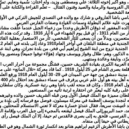
 وهو أكبر إخوته الثلاثة: علي ومصطفى وزيد، وله أختان: سُمية ونعايم. تم
 الفروسية والرماية والصيد وفنون القتال. – تعلّم القراءة والكتابة على أ
عة الشخصية.
هرت عليه علائم البطولة وسمات القيادة وصفات الفارس العربي.
والده المغفور له ذوقان الأطرش وعدداً من زعماء الجبل عندما علّقت مشانق 
التركي في 5 آذار من العام 1911 ، أي قبل يو
تعمرين، وبدلاً من أن يسعى للثأر الشخصي، ثأر من الاستعمار بعقلية القائد 
 منطقة البلقان في أواخر العام1910 وعاد إلى بلدته في العام 1912.
الجندية تزوج من ابنة الشيخ إبراهيم أبي فخر، من بلدة نجران، وهي ابنة 
ده الذكور، وهم: طلال وفواز ويوسف وجهاد (هؤلاء توفوا جميعاً) ومنصور ونا
مرّد، ونايفة وعائدة ومنتهى.
ورة العربية الكبرى بقيادة الشريف حسين، فشكّل مجموعة من أحرار العرب ا
وقامت باحتلال قلعة بصرى الشام في 25 أيلول 1918 . كما قاد 
والألمان. ودخل مدينة دمشق
ال
في 2 تشرين الأول العام 1918 ، وكان قد منحه لقب باشا وهي رتبة عسكرية. وك
لى رقبة كلبه ليعبّر عن احتقاره لرتبة تأتيه من المستعمِر.
لطان مميزة مع الملك فيصل الأول ومن قبله الشريف حسين والده وغيرهما 
ه لنجدة يوسف العظمة في معركة ميسلون، فوصل مع فرسانه إلى بلدة بر
 حُسِمَت سريعاً، فقال عندئذٍ خسارة معركة لا تعني الاستسلام للمحتلّين. و
د، حمد البربورإلى الملك فيصل ليقنعه بالمجيء إلى جبل العرب وإقامة الد
ال الفرنسي، فلحق به إلى بصرى فالقدس ثم حيفا، إلا أن الملك فيصل رأى 
ريطاني في حيفا إلى منفاه.
ن باشا الأطرش الزعيم ابراهيم هنانو بعد انكسار ثورة الشمال وهو في ا