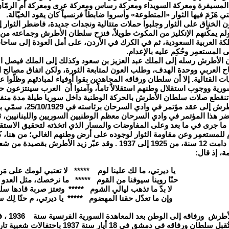
المسيفرة ومعركة السويداء ومعركة رساس ومعركة عرى ومعركة أم الرمّان 
 هَزَمَ فيها الثوار «المتطوعة» وأسروا ضابطاً فرنسياً كان يقود الخيّالة.
ن الخناق على الثوار وجلبوا حملات متتالية ونجدات جديدة، فاضطر الثوار إ
لم يمكّنهم الإنكليز من المكوث طويلاً، فنزح سلطان الأطرش وجماعته من
ة العربية السعودية، ثم في الكرك في الأردن، على أمل العودة إلى سا
 المستعمِر وحُكِم عليه بالإعدام.
الأطرش رسله إلى الملك عبد العزيز بن سعود وكذلك إلى الملك فيصل ال
 العربي ووحدة الهدف، وطلب العون لمتابعة الثورة، ولكن اتفاق مصالح الح
ت القتالية. إلا أن سلطان ورفاقه المجاهدين بقوا أوفياء لمبادئهم وظلّوا ع
سورية ووجوب استقلال وطنهم استقلالاً تاماً، وآمنوا أن العرب سينتزعون 
تنقطع صلات سلطان الأطرش بالحركة الوطنية داخل سوريا طيلة مدة منفا
دعا سلطان الأطرش إلى 
ضر هذا المؤتمر في وادي السرحان معظم الوطنيين السوريين واللبنانيين، ث
ى ما جرى في ما بعد وعلى المفاوضات والمسار الذي اتخذته لتحقيق الاستقلال
للمستعمِر وعن مقاومة الثوار لوجوده على أرض وطنهم الغالي؛ من هنا، ك
السورية الكبرى دامت 12 سنة، من 1925 إلى 1937 . وقد عبّر زي
ة، إذ قال:
يا ديرتي، ما لك علينا لوم ***** لا تعتبي لومك على مَ
حنّا روينا سيوفنا من القوم ***** ما نرخصك، مثل العدو 
لا بدّ ما تذهب ليالي الشوم ***** وتعتز صربة قادها س
وإن ما تعدّل حقنا المهضوم ***** يا ديرتي، م حنّا لِك 
- عاد سل
المجاهدين واستُقبِل سلطان ورفاقه في دمشق في 8