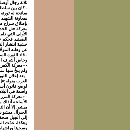
ثلاثة رجال أوصل
- كان بين سلطا
سانحة له ثورته
بمعاونة الشهيد
بإطلاق سراح ضي
معركة «تل الحديد
الضيف. فحكم علي
خشيةَ انتشار ال
عن وطنه الموحّد
وخاض أشرف الم
ولم ينجُ منها سو
- بعد إعلان الث
العرب بقوله:»إ
لوضع قانون أسا
واسعة في البلاد
الأسلحة آنذاك م
ميشو. إلا أن ال
الجنرال ميشو يجر
إلى الجبل صحفيو
وهكذا، عمّت ال
وسحيتا وراشيا، 