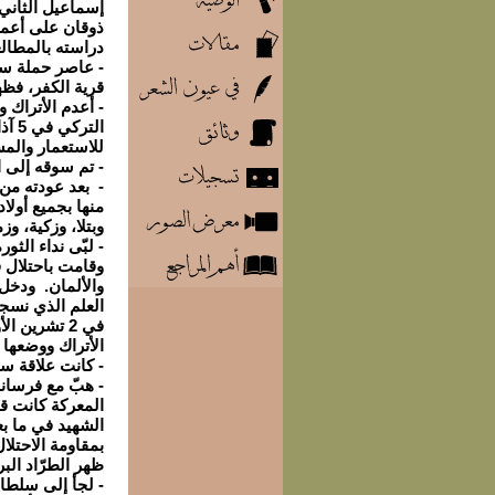
إسماعيل الثاني،
ذوقان على أعمال
دراسته بالمطال
قرية الكفر، فظ
- أعدم الأتراك 
للاستعمار والمس
- تم سوقه إلى الجندية في
- بعد عودته من 
منها بجميع أولا
وبتلا، وزكية، وز
- لبّى نداء الث
الأتراك ووضعها ع
- كانت علاقة س
- هبّ مع فرسان
المعركة كانت قد
الشهيد في ما بع
بمقاومة الاحتل
ظهر الطرّاد الب
- لجأ إلى سلطا