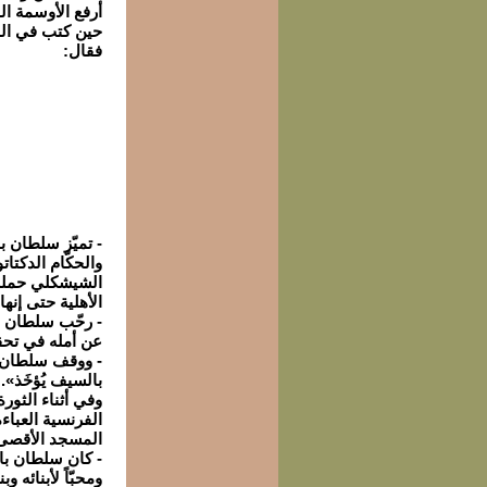
أرفع الأوسمة ال
فقال:
والحكّام الدكتا
الشيشكلي حملة 
الأهلية حتى إنها
عن أمله في تحقي
- ووقف سلطان دا
بالسيف يُؤخَذ».
وفي أثناء الثو
الفرنسية العبا
المسجد الأقصى 
- كان سلطان باش